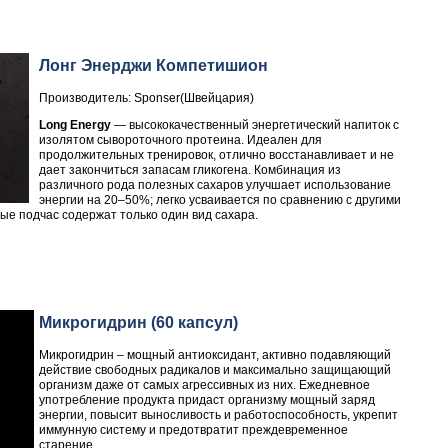
Лонг Энерджи Компетишион
Производитель: Sponser(Швейцария)
Long Energy
— высококачественный энергетический напиток с
изолятом сывороточного протеина. Идеален для
продолжительных тренировок, отлично восстанавливает и не
дает закончиться запасам гликогена. Комбинация из
различного рода полезных сахаров улучшает использование
энергии на 20–50%; легко усваивается по сравнению с другими
ые подчас содержат только один вид сахара.
Микрогидрин (60 капсул)
Микрогидрин – мощный антиоксидант, активно подавляющий
действие свободных радикалов и максимально защищающий
организм даже от самых агрессивных из них. Ежедневное
употребление продукта придаст организму мощный заряд
энергии, повысит выносливость и работоспособность, укрепит
иммунную систему и предотвратит преждевременное
старение.