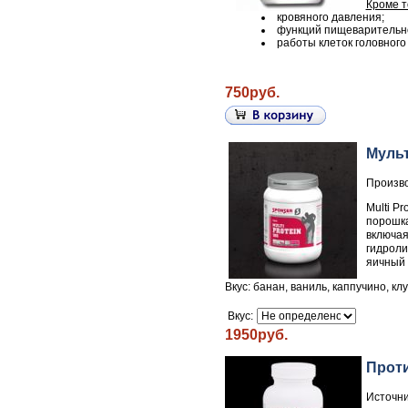
Кроме т
кровяного давления;
функций пищеварительно
работы клеток головного 
750руб.
Мульт
Произво
Multi P
порошка
включая
гидроли
яичный 
Вкус: банан, ваниль, каппучино, кл
Вкус:
1950руб.
Проти
Источни