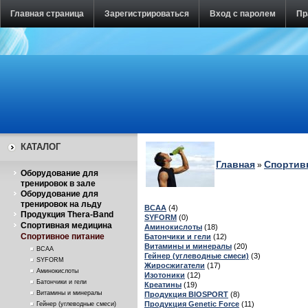
Главная страница
Зарегистрироваться
Вход с паролем
Пр
КАТАЛОГ
Главная
Спортив
»
Оборудование для
тренировок в зале
Оборудование для
тренировок на льду
BCAA
(4)
Продукция Thera-Band
SYFORM
(0)
Спортивная медицина
Аминокислоты
(18)
Спортивное питание
Батончики и гели
(12)
Витамины и минералы
(20)
BCAA
Гейнер (углеводные смеси)
(3)
SYFORM
Жиросжигатели
(17)
Аминокислоты
Изотоники
(12)
Батончики и гели
Креатины
(19)
Витамины и минералы
Продукция BIOSPORT
(8)
Продукция Genetic Force
(11)
Гейнер (углеводные смеси)