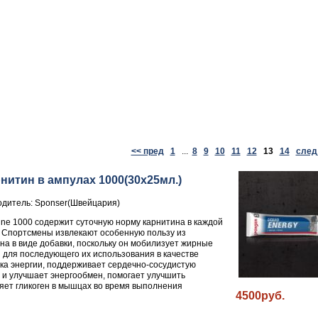
<< пред
1
...
8
9
10
11
12
13
14
след
рнитин в ампулах 1000(30x25мл.)
дитель: Sponser(Швейцария)
tine 1000 содержит суточную норму карнитина в каждой
 Спортсмены извлекают особенную пользу из
на в виде добавки, поскольку он мобилизует жирные
 для последующего их использования в качестве
ка энергии, поддерживает сердечно-сосудистую
 и улучшает энергообмен, помогает улучшить
яет гликоген в мышцах во время выполнения
4500руб.