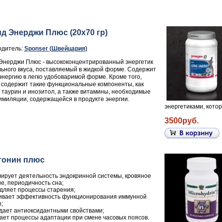
д Энерджи Плюс (20x70 гр)
дитель:
Sponser (Швейцария)
Энерджи Плюс - высококонцентрированный энергетик
ьного вкуса, поставляемый в жидкой форме. Содержит
энергию в легко удобоваримой форме. Кроме того,
 содержит такие функциональные компоненты, как
 таурин и инозитол, а также витамины, необходимые
имиляции, содержащейся в продукте энергии.
энергетиками, котор
3500руб.
тонин плюс
лирует деятельность эндокринной системы, кровяное
е, периодичность сна;
дляет процессы старения;
ивает эффективность функционирования иммунной
;
дает антиоксидантными свойствами;
ает процессы адаптации при смене часовых поясов.