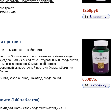
ого, мелатонин участвует в регуляции:
го тракта;
1250руб.
мозга и др.
и протеин
дитель: Sponser(Швейцария)
rotein от Sponser — это протеиновая добавка в виде
, сделанная из абсолютно натуральных ингредиентов,
 высококачественный молочный протеин,
зованный сывороточный протеин (лактальбумин) и
белок.
убника, кокос-ананас, шоколад, ягода-ваниль
650руб.
вити (140 таблеток)
к «идеального белка» содержит матрицу из 11