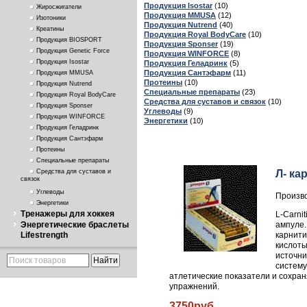
Продукция Isostar
(10)
Жиросжигатели
Продукция MMUSA
(12)
Изотоники
Продукция Nutrend
(40)
Креатины
Продукция Royal BodyCare
(10)
Продукция BIOSPORT
Продукция Sponser
(19)
Продукция Genetic Force
Продукция WINFORCE
(8)
Продукция Isostar
Продукция Геладринк
(5)
Продукция Сантэфарм
(11)
Продукция MMUSA
Протеины
(10)
Продукция Nutrend
Специальные препараты
(23)
Продукция Royal BodyCare
Средства для суставов и связок
(10)
Продукция Sponser
Углеводы
(9)
Продукция WINFORCE
Энергетики
(10)
Продукция Геладринк
Продукция Сантэфарм
Протеины
Специальные препараты
Л- ка
Средства для суставов и
связок
Углеводы
Произво
Энергетики
Тренажеры для хоккея
L-Carni
ампуле.
Энергетические браслеты
карнити
Lifestrength
кислоты
источни
систему
атлетические показатели и сохран
упражнений.
3750руб.