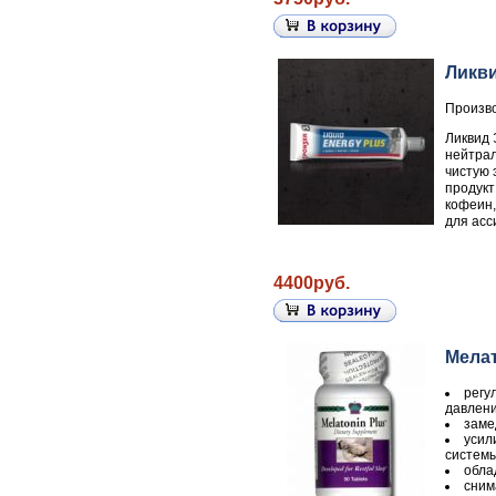
Ликви
Произво
Ликвид 
нейтрал
чистую 
продукт
кофеин,
для асс
4400руб.
Мела
регу
давлени
заме
усил
системы
обла
сним